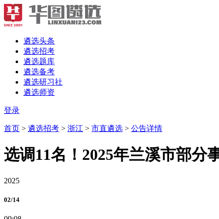
遴选头条
遴选招考
遴选题库
遴选备考
遴选研习社
遴选师资
登录
首页
>
遴选招考
>
浙江
>
市直遴选
>
公告详情
选调11名！2025年兰溪市部
2025
02/14
09:08